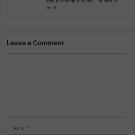
free to comment below—I'm here to
help!
Leave a Comment
Comment
Name