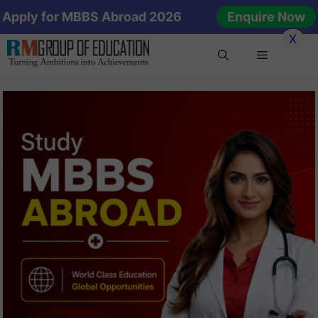
Skip
Apply for MBBS Abroad 2026
Enquire Now
to
X
content
Menu