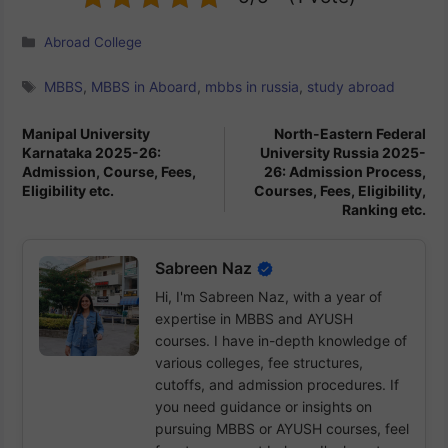
Categories
Abroad College
Tags
MBBS
,
MBBS in Aboard
,
mbbs in russia
,
study abroad
Manipal University
North-Eastern Federal
Karnataka 2025-26:
University Russia 2025-
Admission, Course, Fees,
26: Admission Process,
Eligibility etc.
Courses, Fees, Eligibility,
Ranking etc.
Sabreen Naz
Hi, I'm Sabreen Naz, with a year of
expertise in MBBS and AYUSH
courses. I have in-depth knowledge of
various colleges, fee structures,
cutoffs, and admission procedures. If
you need guidance or insights on
pursuing MBBS or AYUSH courses, feel